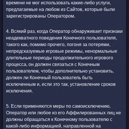
времени не мог использовать какие-либо услуги,
предлагаемые на любом из Сайтов, которые были
зарегистрированы Оператором.
4. Всякий раз, когда Оператор обнаруживает признаки
неадекватного поведения Конечного пользователя,
такого как, помимо прочего, погоня за потерями,
непредсказуемые игровые режимы, ненормальные
длительные периоды продолжительного игрового
процесса, он должен связаться с Конечным
пользователем, чтобы дополнительно установить,
должен ли Конечный пользователь быть
исключенным и, если это так, установление сроков
исключения.
5. Если применяются меры по самоисключению,
Оператор или любое из его Аффилированных лиц не
должны обращаться к Конечному пользователю с
какой-либо информацией, направленной на