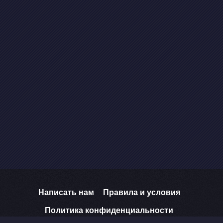
Написать нам
Правила и условия
Политика конфиденциальности