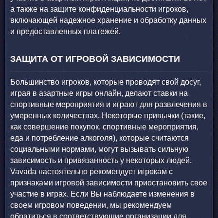
а также на защите конфиденциальности игроков,
включающей надежное хранение и обработку данных
и предоставленных платежей.
ЗАЩИТА ОТ ИГРОВОЙ ЗАВИСИМОСТИ
Большинство игроков, которые проводят свой досуг,
играя в азартные игры онлайн, делают ставки на
спортивные мероприятия и играют для развлечения в
умеренных количествах. Некоторые привычки (такие,
как совершение покупок, спортивные мероприятия,
еда и потребление алкоголя), которые считаются
социальными нормами, могут вызывать сильную
зависимость и привязанность у некоторых людей.
Vavada
настоятельно рекомендует игрокам с
признаками игровой зависимости приостановить свое
участие в играх. Если Вы наблюдаете изменения в
своем игровом поведении, мы рекомендуем
обратиться в соответствующие организации для