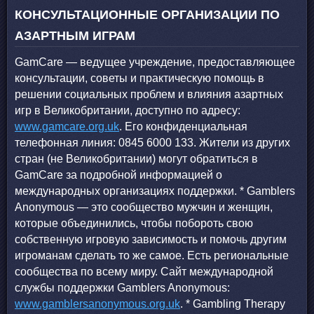
КОНСУЛЬТАЦИОННЫЕ ОРГАНИЗАЦИИ ПО
АЗАРТНЫМ ИГРАМ
GamCare — ведущее учреждение, предоставляющее
консультации, советы и практическую помощь в
решении социальных проблем и влияния азартных
игр в Великобритании, доступно по адресу:
www.gamcare.org.uk
. Его конфиденциальная
телефонная линия: 0845 6000 133. Жители из других
стран (не Великобритании) могут обратиться в
GamCare за подробной информацией о
международных организациях поддержки. * Gamblers
Anonymous — это сообщество мужчин и женщин,
которые объединились, чтобы побороть свою
собственную игровую зависимость и помочь другим
игроманам сделать то же самое. Есть региональные
сообщества по всему миру. Сайт международной
службы поддержки Gamblers Anonymous:
www.gamblersanonymous.org.uk
. * Gambling Therapy