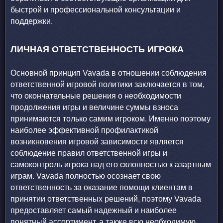
быстрой и профессиональной консультации и
поддержки.
ЛИЧНАЯ ОТВЕТСТВЕННОСТЬ ИГРОКА
Основной принцип
Vavada
в отношении соблюдения
ответственной игровой политики заключается в том,
что окончательные решения о необходимости
продолжения игры и величине суммы взноса
принимаются только самим игроком. Именно поэтому
наиболее эффективной профилактикой
возникновения игровой зависимости является
соблюдение правил ответственной игры и
самоконтроль игрока над его склонностью к азартным
играм.
Vavada
полностью осознает свою
ответственность за оказание помощи клиентам в
принятии ответственных решений, поэтому
Vavada
предоставляет самый надежный и наиболее
понятный ассортимент, а также всю необходимую